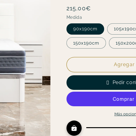
reseñas
Precio
215,00€
totales
habitual
Medida
90x190cm
105x190
150x190cm
150x20
Agregar 
Pedir con
Más opcio