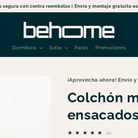
 segura con contra reembolso | Envío y montaje gratuito es
Dormitorio
Sofás
Packs
Promociones
¡Aprovecha ahora! Envío y
Colchón m
ensacado
1
(1)