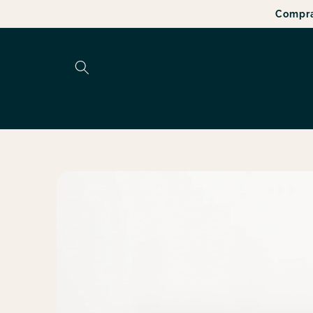
Ir
Compra
directamente
al contenido
Ir
directamente
a la
información
del producto