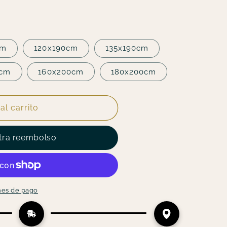
cm
120x190cm
135x190cm
0cm
160x200cm
180x200cm
al carrito
tra reembolso
nes de pago