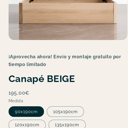
Abrir
elemento
multimedia
1
¡Aprovecha ahora! Envío y montaje gratuito por
en
una
tiempo limitado
ventana
modal
Canapé BEIGE
Precio
195,00€
habitual
Medida
90x190cm
105x190cm
120x190cm
135x190cm