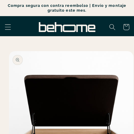
Ir
Compra segura con contra reembolso | Envío y montaje
directamente
gratuito este mes.
al contenido
Carrito
Ir
directamente
a la
información
del producto